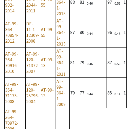
364-
88
81
97
1
0.46
0.52
902-
2044-
55
1-
2014
2011
2015
AT-
AT-99-
DE-
99-
364-
11-1-
AT-99-
364-
87
80
96
1
0.44
0.48
70854-
12309-
55
1-
2012
2008
2013
AT-
AT-99-
AT-99-
99-
364-
120-
AT-99-
364-
81
79
87
1
0.46
0.50
70916-
71372-
13
1-
2010
2007
2011
AT-
AT-99-
AT-99-
99-
364-
120-
AT-99-
364-
79
77
85
1
0.44
0.34
71175-
25796-
13
1-
2008
2004
2009
AT-99-
364-
70972-
2006