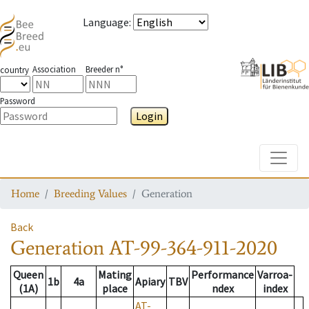
Language
:
Association
Breeder n°
country
Password
Login
Toggle
Home
Breeding Values
Generation
Back
Generation
AT-99-364-911-2020
Queen
Mating
Performance
Varroa-
1b
4a
Apiary
TBV
(1A)
place
ndex
index
AT-