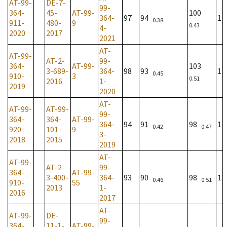
AT-99-
DE-7-
99-
364-
45-
AT-99-
100
364-
97
94
1
0.38
911-
480-
9
0.43
4-
2020
2017
2021
AT-
AT-99-
AT-2-
99-
364-
AT-99-
103
3-689-
364-
98
93
1
0.45
910-
3
0.51
2016
1-
2019
2020
AT-
AT-99-
AT-99-
99-
364-
364-
AT-99-
364-
94
91
98
1
0.42
0.47
920-
101-
9
3-
2018
2015
2019
AT-
AT-99-
AT-2-
99-
364-
AT-99-
3-400-
364-
93
90
98
1
0.46
0.51
910-
55
2013
1-
2016
2017
AT-
AT-99-
DE-
99-
364-
11-1-
AT-99-