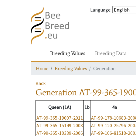
Language
:
Breeding Values
Breeding Data
Home
Breeding Values
Generation
Back
Generation
AT-99-365-1900
Queen (1A)
1b
4a
AT-99-365-19007-2011
AT-99-178-10683-200
AT-99-365-15149-2008
AT-99-120-25796-200
AT-99-365-10339-2006
AT-99-106-81518-200