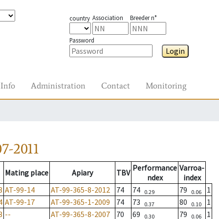
Association
Breeder n°
country
Password
Login
Info
Administration
Contact
Monitoring
7-2011
Performance
Varroa-
Mating place
Apiary
TBV
ndex
index
8
AT-99-14
AT-99-365-8-2012
74
74
79
1
0.29
0.06
4
AT-99-17
AT-99-365-1-2009
74
73
80
1
0.37
0.10
3
--
AT-99-365-8-2007
70
69
79
1
0.30
0.06