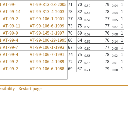
1
AT-99-
AT-99-313-23-2005
71
70
79
1
0.30
0.04
8
AT-99-14
AT-99-313-4-2003
78
82
78
1
0.44
0.04
AT-99-2
AT-99-106-1-2001
77
80
77
1
0.52
0.05
AT-99-11
AT-99-106-6-1999
73
75
77
1
0.50
0.07
AT-99-9
AT-99-145-3-1997
70
69
76
1
0.59
0.08
1
AT-99-4
AT-99-106-29-1995
66
64
76
1
0.86
0.14
9
AT-99-7
AT-99-106-1-1993
67
65
77
1
0.80
0.05
8
AT-99-4
AT-99-106-7-1991
74
75
78
1
0.53
0.02
5
AT-99-2
AT-99-106-4-1989
72
72
78
1
0.35
0.01
AT-99-2
AT-99-106-6-1988
69
67
79
1
0.21
0.00
ssibility
Restart page