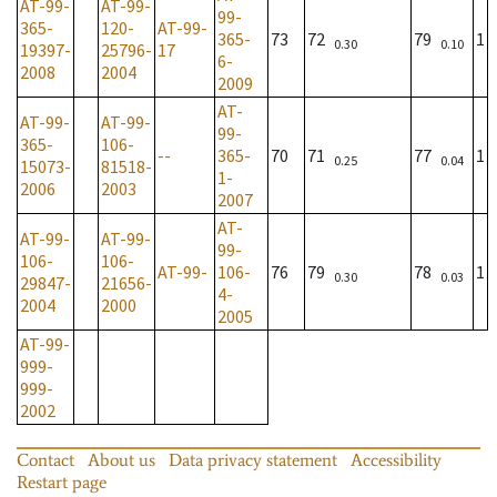
AT-99-
AT-99-
99-
365-
120-
AT-99-
365-
73
72
79
1
0.30
0.10
19397-
25796-
17
6-
2008
2004
2009
AT-
AT-99-
AT-99-
99-
365-
106-
--
365-
70
71
77
1
0.25
0.04
15073-
81518-
1-
2006
2003
2007
AT-
AT-99-
AT-99-
99-
106-
106-
AT-99-
106-
76
79
78
1
0.30
0.03
29847-
21656-
4-
2004
2000
2005
AT-99-
999-
999-
2002
Contact
About us
Data privacy statement
Accessibility
Restart page