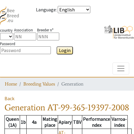
Language
:
Association
Breeder n°
country
Password
Login
Toggle
Home
Breeding Values
Generation
Back
Generation
AT-99-365-19397-2008
Queen
Mating
Performance
Varroa-
1b
4a
Apiary
TBV
(1A)
place
ndex
index
AT-