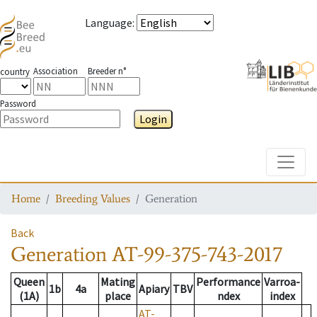
Language
:
Association
Breeder n°
country
Password
Login
Toggle
Home
Breeding Values
Generation
Back
Generation
AT-99-375-743-2017
Queen
Mating
Performance
Varroa-
1b
4a
Apiary
TBV
(1A)
place
ndex
index
AT-