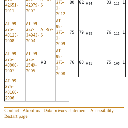
375-
80
82
83
1
0.34
0.13
42651-
42079-
6
1-
2011
2007
2012
AT-
AT-99-
AT-99-
99-
375-
327-
AT-99-
375-
75
79
76
1
0.35
0.11
40123-
34943-
6
1-
2008
2004
2009
AT-
AT-99-
AT-99-
99-
375-
375-
KB
375-
76
80
75
1
0.31
0.05
40808-
1549-
1-
2007
2005
2008
AT-99-
375-
40160-
2006
Contact
About us
Data privacy statement
Accessibility
Restart page