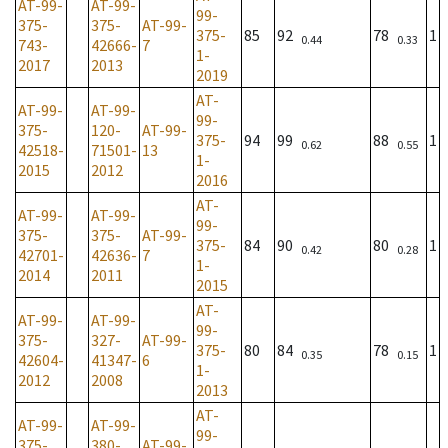
AT-99-
AT-99-
99-
375-
375-
AT-99-
375-
85
92
78
1
0.44
0.33
743-
42666-
7
1-
2017
2013
2019
AT-
AT-99-
AT-99-
99-
375-
120-
AT-99-
375-
94
99
88
1
0.62
0.55
42518-
71501-
13
1-
2015
2012
2016
AT-
AT-99-
AT-99-
99-
375-
375-
AT-99-
375-
84
90
80
1
0.42
0.28
42701-
42636-
7
1-
2014
2011
2015
AT-
AT-99-
AT-99-
99-
375-
327-
AT-99-
375-
80
84
78
1
0.35
0.15
42604-
41347-
6
1-
2012
2008
2013
AT-
AT-99-
AT-99-
99-
375-
380-
AT-99-