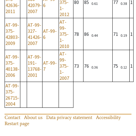
375-
80
85
77
1
0.61
0.38
42636-
42079-
6
1-
2011
2007
2012
AT-
AT-99-
AT-99-
99-
375-
327-
AT-99-
375-
78
86
71
1
0.44
0.19
42803-
41426-
6
1-
2009
2007
2010
AT-
AT-99-
AT-99-
99-
375-
191-
AT-99-
375-
73
76
75
1
0.36
0.12
40138-
13768-
7
1-
2006
2001
2007
AT-99-
375-
26715-
2004
Contact
About us
Data privacy statement
Accessibility
Restart page