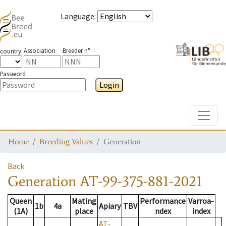
Language
:
Association
Breeder n°
country
Password
Login
Toggle
Home
Breeding Values
Generation
Back
Generation
AT-99-375-881-2021
Queen
Mating
Performance
Varroa-
1b
4a
Apiary
TBV
(1A)
place
ndex
index
AT-