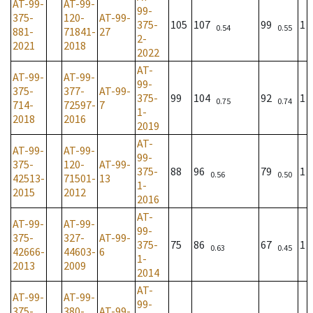
AT-99-
AT-99-
99-
375-
120-
AT-99-
375-
105
107
99
1
0.54
0.55
881-
71841-
27
2-
2021
2018
2022
AT-
AT-99-
AT-99-
99-
375-
377-
AT-99-
375-
99
104
92
1
0.75
0.74
714-
72597-
7
1-
2018
2016
2019
AT-
AT-99-
AT-99-
99-
375-
120-
AT-99-
375-
88
96
79
1
0.56
0.50
42513-
71501-
13
1-
2015
2012
2016
AT-
AT-99-
AT-99-
99-
375-
327-
AT-99-
375-
75
86
67
1
0.63
0.45
42666-
44603-
6
1-
2013
2009
2014
AT-
AT-99-
AT-99-
99-
375-
380-
AT-99-