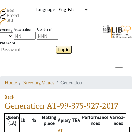
Language
:
Association
Breeder n°
country
Password
Login
Toggle
Home
Breeding Values
Generation
Back
Generation
AT-99-375-927-2017
Queen
Mating
Performance
Varroa-
1b
4a
Apiary
TBV
(1A)
place
ndex
index
AT-