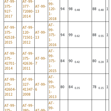
AT-99-
AT-99-
99-
375-
377-
AT-99-
120-
94
98
88
1
0.48
0.48
927-
72080-
13
1-
2017
2014
2018
AT-
AT-99-
AT-99-
99-
375-
120-
AT-99-
375-
94
99
88
1
0.62
0.55
42518-
71501-
13
1-
2015
2012
2016
AT-
AT-99-
AT-99-
99-
375-
375-
AT-99-
375-
84
90
80
1
0.42
0.28
42701-
42636-
7
1-
2014
2011
2015
AT-
AT-99-
AT-99-
99-
375-
327-
AT-99-
375-
80
84
78
1
0.35
0.15
42604-
41347-
6
1-
2012
2008
2013
AT-
AT-99-
AT-99-
99-
375-
380-
AT-99-