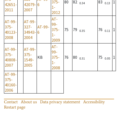
375-
80
82
83
1
0.34
0.13
42651-
42079-
6
1-
2011
2007
2012
AT-
AT-99-
AT-99-
99-
375-
327-
AT-99-
375-
75
79
76
1
0.35
0.11
40123-
34943-
6
1-
2008
2004
2009
AT-
AT-99-
AT-99-
99-
375-
375-
KB
375-
76
80
75
1
0.31
0.05
40808-
1549-
1-
2007
2005
2008
AT-99-
375-
40160-
2006
Contact
About us
Data privacy statement
Accessibility
Restart page