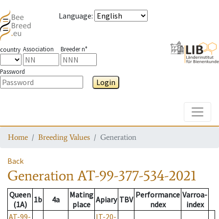
Language
:
Association
Breeder n°
country
Password
Login
Toggle
Home
Breeding Values
Generation
Back
Generation
AT-99-377-534-2021
Queen
Mating
Performance
Varroa-
1b
4a
Apiary
TBV
(1A)
place
ndex
index
AT-99-
IT-20-