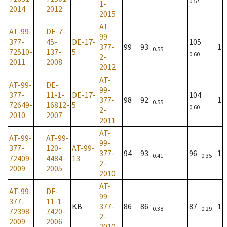
0.57
1-
2014
2012
2015
AT-
AT-99-
DE-7-
99-
377-
45-
DE-17-
105
377-
99
93
1
0.55
72510-
137-
5
0.60
2-
2011
2008
2012
AT-
AT-99-
DE-
99-
377-
11-1-
DE-17-
104
377-
98
92
1
0.55
72649-
16812-
5
0.60
2-
2010
2007
2011
AT-
AT-99-
AT-99-
99-
377-
120-
AT-99-
377-
94
93
96
1
0.41
0.35
72409-
4484-
13
2-
2009
2005
2010
AT-
AT-99-
DE-
99-
377-
11-1-
KB
377-
86
86
87
1
0.38
0.29
72398-
7420-
2-
2009
2006
2010