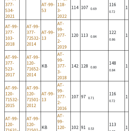
377-
AT-99-
118-
116
114
107
1
0.69
534-
53
3-
0.72
2021
2022
AT-
AT-99-
AT-99-
99-
377-
377-
AT-99-
122
377-
120
113
1
0.84
103-
72532-
13
0.86
2-
2018
2014
2019
AT-
AT-99-
AT-99-
99-
377-
120-
148
KB
377-
142
128
1
0.80
523-
71652-
0.84
3-
2017
2014
2018
AT-
AT-99-
AT-99-
99-
120-
120-
AT-99-
116
377-
107
97
1
0.71
71532-
71501-
13
0.72
2-
2015
2012
2016
AT-
AT-99-
AT-99-
99-
120-
120-
113
KB
120-
102
91
1
0.53
71631-
71501-