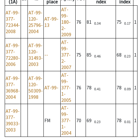
(1A)
place
ndex
index
AT-
AT-99-
AT-99-
99-
377-
120-
AT-99-
180-
76
81
75
1
0.34
0.17
72344-
25796-
13
2-
2008
2004
2009
AT-
AT-99-
AT-99-
99-
377-
120-
--
377-
75
85
68
1
0.46
0.23
72280-
31493-
2-
2006
2003
2007
AT-
AT-99-
AT-99-
99-
377-
120-
AT-99-
377-
76
78
78
1
0.41
0.09
36968-
50309-
1-
2004
1998
2005
AT-
AT-99-
99-
377-
FM
377-
70
69
78
1
0.23
0.01
39033-
1-
2003
2004