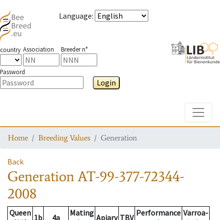
Language
:
Association
Breeder n°
country
Password
Login
Toggle
Home
Breeding Values
Generation
Back
Generation
AT-99-377-72344-
2008
Queen
Mating
Performance
Varroa-
1b
4a
Apiary
TBV