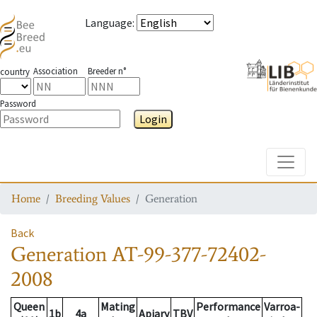
Language
:
Association
Breeder n°
country
Password
Login
Toggle
Home
Breeding Values
Generation
Back
Generation
AT-99-377-72402-
2008
Queen
Mating
Performance
Varroa-
1b
4a
Apiary
TBV