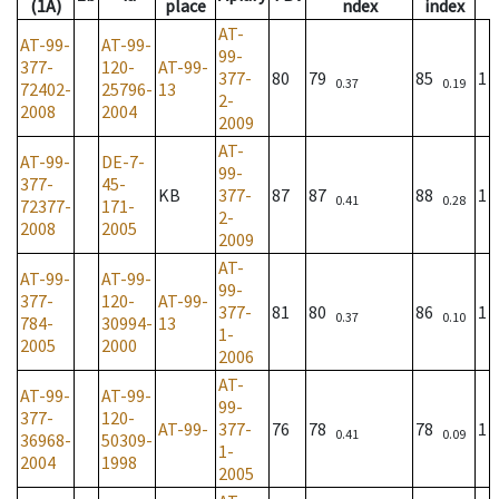
(1A)
place
ndex
index
AT-
AT-99-
AT-99-
99-
377-
120-
AT-99-
377-
80
79
85
1
0.37
0.19
72402-
25796-
13
2-
2008
2004
2009
AT-
AT-99-
DE-7-
99-
377-
45-
KB
377-
87
87
88
1
0.41
0.28
72377-
171-
2-
2008
2005
2009
AT-
AT-99-
AT-99-
99-
377-
120-
AT-99-
377-
81
80
86
1
0.37
0.10
784-
30994-
13
1-
2005
2000
2006
AT-
AT-99-
AT-99-
99-
377-
120-
AT-99-
377-
76
78
78
1
0.41
0.09
36968-
50309-
1-
2004
1998
2005