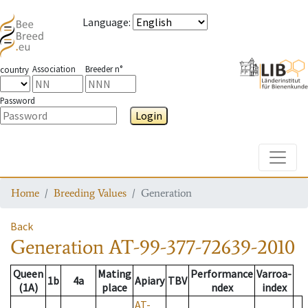
Language
:
Association
Breeder n°
country
Password
Login
Toggle
Home
Breeding Values
Generation
Back
Generation
AT-99-377-72639-2010
Queen
Mating
Performance
Varroa-
1b
4a
Apiary
TBV
(1A)
place
ndex
index
AT-