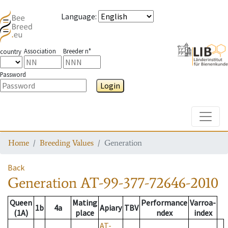
Language
:
Association
Breeder n°
country
Password
Login
Toggle
Home
Breeding Values
Generation
Back
Generation
AT-99-377-72646-2010
Queen
Mating
Performance
Varroa-
1b
4a
Apiary
TBV
(1A)
place
ndex
index
AT-