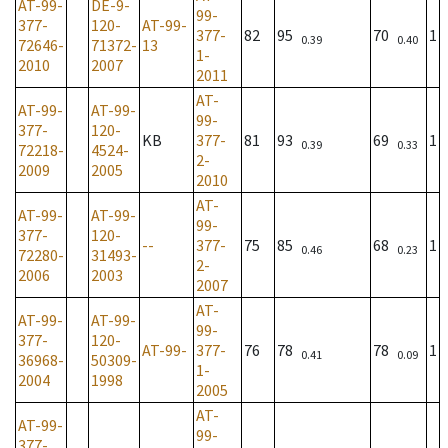
AT-99-
DE-9-
99-
377-
120-
AT-99-
377-
82
95
70
1
0.39
0.40
72646-
71372-
13
1-
2010
2007
2011
AT-
AT-99-
AT-99-
99-
377-
120-
KB
377-
81
93
69
1
0.39
0.33
72218-
4524-
2-
2009
2005
2010
AT-
AT-99-
AT-99-
99-
377-
120-
--
377-
75
85
68
1
0.46
0.23
72280-
31493-
2-
2006
2003
2007
AT-
AT-99-
AT-99-
99-
377-
120-
AT-99-
377-
76
78
78
1
0.41
0.09
36968-
50309-
1-
2004
1998
2005
AT-
AT-99-
99-
377-