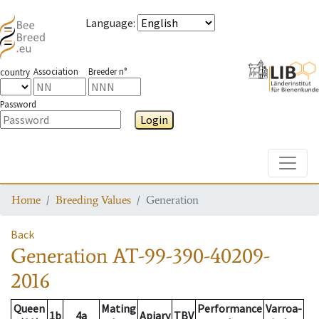
Language
:
Association
Breeder n°
country
Password
Login
Toggle
Home
Breeding Values
Generation
Back
Generation
AT-99-390-40209-
2016
Queen
Mating
Performance
Varroa-
1b
4a
Apiary
TBV