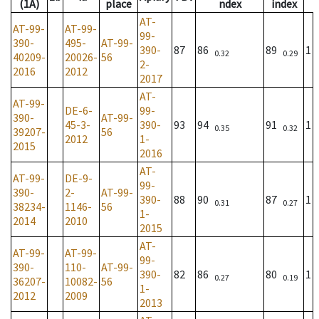
(1A)
place
ndex
index
AT-
AT-99-
AT-99-
99-
390-
495-
AT-99-
390-
87
86
89
1
0.32
0.29
40209-
20026-
56
2-
2016
2012
2017
AT-
AT-99-
DE-6-
99-
390-
AT-99-
45-3-
390-
93
94
91
1
0.35
0.32
39207-
56
2012
1-
2015
2016
AT-
AT-99-
DE-9-
99-
390-
2-
AT-99-
390-
88
90
87
1
0.31
0.27
38234-
1146-
56
1-
2014
2010
2015
AT-
AT-99-
AT-99-
99-
390-
110-
AT-99-
390-
82
86
80
1
0.27
0.19
36207-
10082-
56
1-
2012
2009
2013