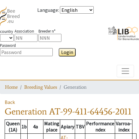
Language
:
Association
Breeder n°
country
Password
Login
Toggle
Home
Breeding Values
Generation
Back
Generation
AT-99-411-64456-2011
Queen
Mating
Performance
Varroa-
1b
4a
Apiary
TBV
(1A)
place
ndex
index
AT-