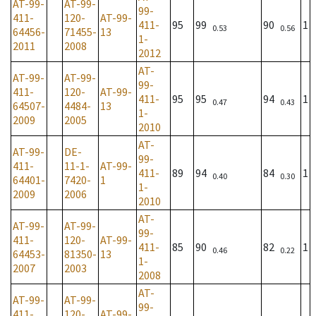
AT-99-
AT-99-
99-
411-
120-
AT-99-
411-
95
99
90
1
0.53
0.56
64456-
71455-
13
1-
2011
2008
2012
AT-
AT-99-
AT-99-
99-
411-
120-
AT-99-
411-
95
95
94
1
0.47
0.43
64507-
4484-
13
1-
2009
2005
2010
AT-
AT-99-
DE-
99-
411-
11-1-
AT-99-
411-
89
94
84
1
0.40
0.30
64401-
7420-
1
1-
2009
2006
2010
AT-
AT-99-
AT-99-
99-
411-
120-
AT-99-
411-
85
90
82
1
0.46
0.22
64453-
81350-
13
1-
2007
2003
2008
AT-
AT-99-
AT-99-
99-
411-
120-
AT-99-