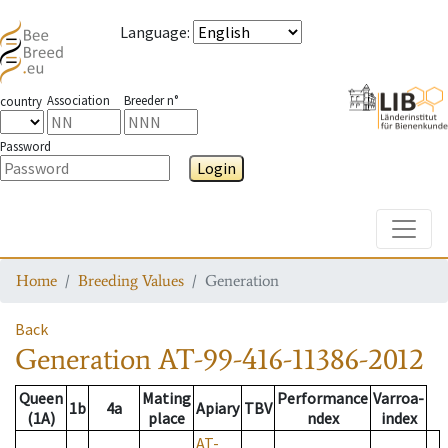
Language
:
Association
Breeder n°
country
Password
Login
Toggle
Home
Breeding Values
Generation
Back
Generation
AT-99-416-11386-2012
Queen
Mating
Performance
Varroa-
1b
4a
Apiary
TBV
(1A)
place
ndex
index
AT-