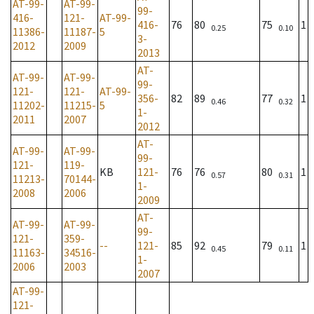
AT-99-
AT-99-
99-
416-
121-
AT-99-
416-
76
80
75
1
0.25
0.10
11386-
11187-
5
3-
2012
2009
2013
AT-
AT-99-
AT-99-
99-
121-
121-
AT-99-
356-
82
89
77
1
0.46
0.32
11202-
11215-
5
1-
2011
2007
2012
AT-
AT-99-
AT-99-
99-
121-
119-
KB
121-
76
76
80
1
0.57
0.31
11213-
70144-
1-
2008
2006
2009
AT-
AT-99-
AT-99-
99-
121-
359-
--
121-
85
92
79
1
0.45
0.11
11163-
34516-
1-
2006
2003
2007
AT-99-
121-