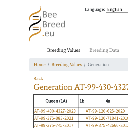
Language
:
Breeding Values
Breeding Data
Home
Breeding Values
Generation
Back
Generation
AT-99-430-432
Queen (1A)
1b
4a
AT-99-430-4327-2023
AT-99-120-625-2020
AT-99-375-883-2021
AT-99-120-71841-201
AT-99-375-745-2017
AT-99-375-42666-201