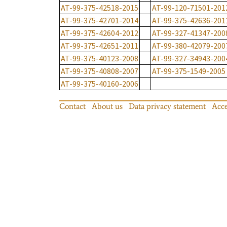
AT-99-375-42518-2015
AT-99-120-71501-201
AT-99-375-42701-2014
AT-99-375-42636-201
AT-99-375-42604-2012
AT-99-327-41347-200
AT-99-375-42651-2011
AT-99-380-42079-200
AT-99-375-40123-2008
AT-99-327-34943-200
AT-99-375-40808-2007
AT-99-375-1549-2005
AT-99-375-40160-2006
Contact
About us
Data privacy statement
Acce