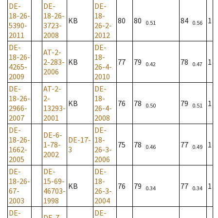
DE-
DE-
DE-
18-26-
18-26-
18-
KB
80
80
84
1
0.51
0.56
5390-
3723-
26-2-
2011
2008
2012
DE-
DE-
AT-2-
18-26-
18-
2-283-
KB
77
79
78
1
0.42
0.47
4265-
26-4-
2006
2009
2010
DE-
AT-2-
DE-
18-26-
2-
18-
KB
76
78
79
1
0.50
0.51
2966-
13293-
26-4-
2007
2001
2008
DE-
DE-
DE-6-
18-26-
DE-17-
18-
1-78-
75
78
77
1
0.46
0.49
1662-
3
26-3-
2002
2005
2006
DE-
DE-
DE-
18-26-
15-69-
18-
KB
76
79
77
1
0.34
0.34
67-
46703-
26-3-
2003
1998
2004
DE-
DE-
DE-7-