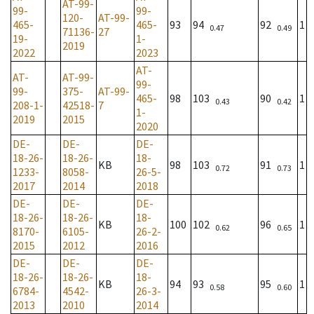
AT-99-
99-
99-
120-
AT-99-
465-
465-
93
94
92
1
0.47
0.49
71136-
27
19-
1-
2019
2022
2023
AT-
AT-
AT-99-
99-
99-
375-
AT-99-
465-
98
103
90
1
0.43
0.42
208-1-
42518-
7
1-
2019
2015
2020
DE-
DE-
DE-
18-26-
18-26-
18-
KB
98
103
91
1
0.72
0.73
1233-
8058-
26-5-
2017
2014
2018
DE-
DE-
DE-
18-26-
18-26-
18-
KB
100
102
96
1
0.62
0.65
8170-
6105-
26-2-
2015
2012
2016
DE-
DE-
DE-
18-26-
18-26-
18-
KB
94
93
95
1
0.58
0.60
6784-
4542-
26-3-
2013
2010
2014