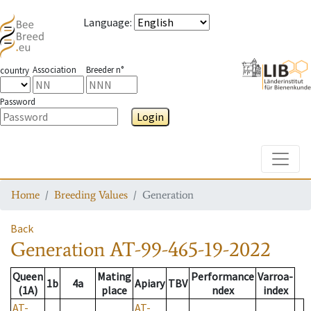
Language
:
Association
Breeder n°
country
Password
Login
Toggle
Home
Breeding Values
Generation
Back
Generation
AT-99-465-19-2022
Queen
Mating
Performance
Varroa-
1b
4a
Apiary
TBV
(1A)
place
ndex
index
AT-
AT-