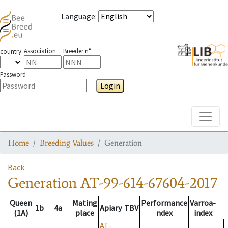
Language
:
Association
Breeder n°
country
Password
Login
Toggle
Home
Breeding Values
Generation
Back
Generation
AT-99-614-67604-2017
Queen
Mating
Performance
Varroa-
1b
4a
Apiary
TBV
(1A)
place
ndex
index
AT-