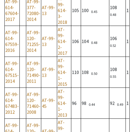
AT-99-
AT-99-
99-
614-
377-
AT-99-
108
614-
105
100
1
0.45
67604-
72080-
13
0.48
3-
2017
2014
2018
AT-
AT-99-
AT-99-
99-
614-
120-
AT-99-
106
614-
106
104
1
0.48
67559-
71255-
13
0.52
2-
2016
2014
2017
AT-
AT-99-
AT-99-
99-
614-
120-
AT-99-
108
614-
110
108
1
0.50
67515-
71490-
13
0.55
1-
2014
2011
2015
AT-
AT-99-
AT-99-
99-
614-
120-
AT-99-
614-
96
98
92
1
0.44
0.49
67483-
71460-
45
1-
2012
2008
2013
AT-
AT-99-
AT-99-
99-
614-
120-
AT-99-