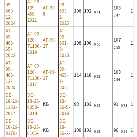
AT-99-
99-
99-
109-
AT-99-
108
663-
663-
106
102
1
0.41
458-
8
0.47
12-
1-
2021
2024
2025
AT-
AT-
AT-99-
99-
99-
120-
AT-99-
107
465-
661-
108
106
1
0.50
71136-
27
0.55
55-
3-
2019
2022
2023
AT-
AT-
AT-99-
99-
99-
120-
AT-99-
103
465-
465-
114
118
1
0.52
71230-
27
0.54
12-
1-
2017
2020
2021
DE-
DE-
DE-
18-26-
18-26-
18-
KB
98
103
91
1
0.72
0.73
1233-
8058-
26-5-
2017
2014
2018
DE-
DE-
DE-
18-26-
18-26-
18-
KB
100
102
96
1
0.62
0.65
8170-
6105-
26-2-