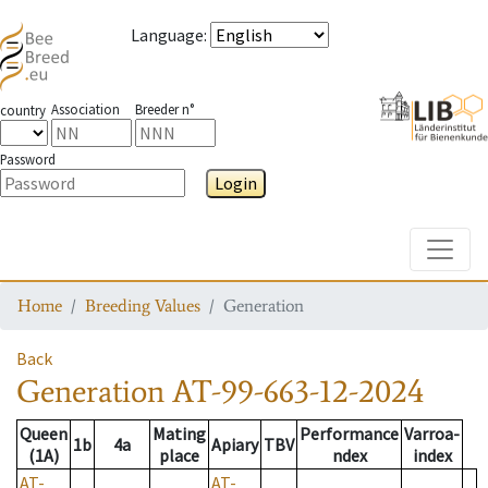
Language
:
Association
Breeder n°
country
Password
Login
Toggle
Home
Breeding Values
Generation
Back
Generation
AT-99-663-12-2024
Queen
Mating
Performance
Varroa-
1b
4a
Apiary
TBV
(1A)
place
ndex
index
AT-
AT-