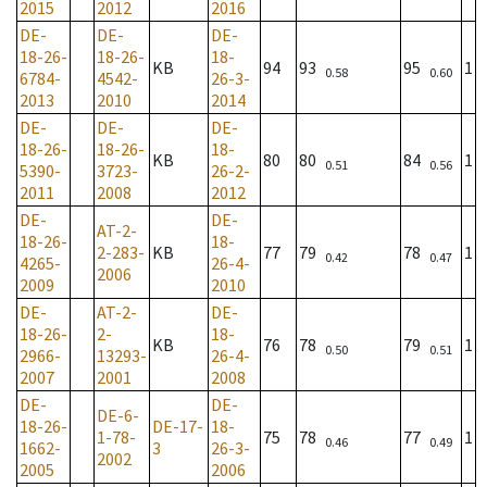
2015
2012
2016
DE-
DE-
DE-
18-26-
18-26-
18-
KB
94
93
95
1
0.58
0.60
6784-
4542-
26-3-
2013
2010
2014
DE-
DE-
DE-
18-26-
18-26-
18-
KB
80
80
84
1
0.51
0.56
5390-
3723-
26-2-
2011
2008
2012
DE-
DE-
AT-2-
18-26-
18-
2-283-
KB
77
79
78
1
0.42
0.47
4265-
26-4-
2006
2009
2010
DE-
AT-2-
DE-
18-26-
2-
18-
KB
76
78
79
1
0.50
0.51
2966-
13293-
26-4-
2007
2001
2008
DE-
DE-
DE-6-
18-26-
DE-17-
18-
1-78-
75
78
77
1
0.46
0.49
1662-
3
26-3-
2002
2005
2006