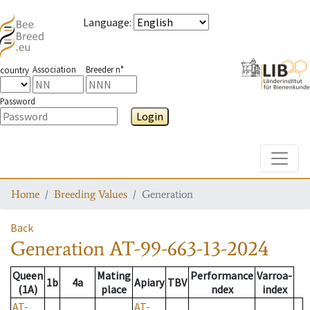
Language
:
Association
Breeder n°
country
Password
Login
Toggle
Home
Breeding Values
Generation
Back
Generation
AT-99-663-13-2024
Queen
Mating
Performance
Varroa-
1b
4a
Apiary
TBV
(1A)
place
ndex
index
AT-
AT-