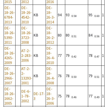
2015
2012
2016
DE-
DE-
DE-
18-26-
18-26-
18-
KB
94
93
95
1
0.58
0.60
6784-
4542-
26-3-
2013
2010
2014
DE-
DE-
DE-
18-26-
18-26-
18-
KB
80
80
84
1
0.51
0.56
5390-
3723-
26-2-
2011
2008
2012
DE-
DE-
AT-2-
18-26-
18-
2-283-
KB
77
79
78
1
0.42
0.47
4265-
26-4-
2006
2009
2010
DE-
AT-2-
DE-
18-26-
2-
18-
KB
76
78
79
1
0.50
0.51
2966-
13293-
26-4-
2007
2001
2008
DE-
DE-
DE-6-
18-26-
DE-17-
18-
1-78-
75
78
77
1
0.46
0.49
1662-
3
26-3-
2002
2005
2006