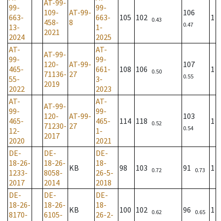
AT-99-
99-
99-
109-
AT-99-
106
663-
663-
105
102
1
0.43
458-
8
0.47
13-
1-
2021
2024
2025
AT-
AT-
AT-99-
99-
99-
120-
AT-99-
107
465-
661-
108
106
1
0.50
71136-
27
0.55
55-
3-
2019
2022
2023
AT-
AT-
AT-99-
99-
99-
120-
AT-99-
103
465-
465-
114
118
1
0.52
71230-
27
0.54
12-
1-
2017
2020
2021
DE-
DE-
DE-
18-26-
18-26-
18-
KB
98
103
91
1
0.72
0.73
1233-
8058-
26-5-
2017
2014
2018
DE-
DE-
DE-
18-26-
18-26-
18-
KB
100
102
96
1
0.62
0.65
8170-
6105-
26-2-