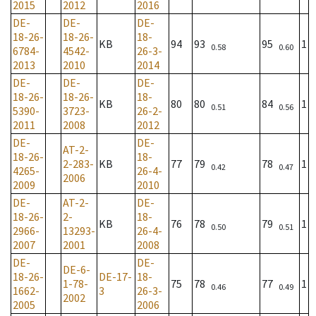
2015
2012
2016
DE-
DE-
DE-
18-26-
18-26-
18-
KB
94
93
95
1
0.58
0.60
6784-
4542-
26-3-
2013
2010
2014
DE-
DE-
DE-
18-26-
18-26-
18-
KB
80
80
84
1
0.51
0.56
5390-
3723-
26-2-
2011
2008
2012
DE-
DE-
AT-2-
18-26-
18-
2-283-
KB
77
79
78
1
0.42
0.47
4265-
26-4-
2006
2009
2010
DE-
AT-2-
DE-
18-26-
2-
18-
KB
76
78
79
1
0.50
0.51
2966-
13293-
26-4-
2007
2001
2008
DE-
DE-
DE-6-
18-26-
DE-17-
18-
1-78-
75
78
77
1
0.46
0.49
1662-
3
26-3-
2002
2005
2006