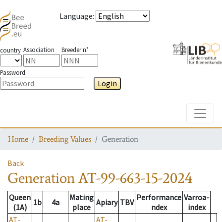
Language
:
Association
Breeder n°
country
Password
Login
Toggle
Home
Breeding Values
Generation
Back
Generation
AT-99-663-15-2024
Queen
Mating
Performance
Varroa-
1b
4a
Apiary
TBV
(1A)
place
ndex
index
AT-
AT-