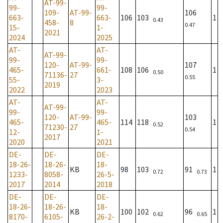
AT-99-
99-
99-
109-
AT-99-
106
663-
663-
106
103
1
0.43
458-
8
0.47
15-
1-
2021
2024
2025
AT-
AT-
AT-99-
99-
99-
120-
AT-99-
107
465-
661-
108
106
1
0.50
71136-
27
0.55
55-
3-
2019
2022
2023
AT-
AT-
AT-99-
99-
99-
120-
AT-99-
103
465-
465-
114
118
1
0.52
71230-
27
0.54
12-
1-
2017
2020
2021
DE-
DE-
DE-
18-26-
18-26-
18-
KB
98
103
91
1
0.72
0.73
1233-
8058-
26-5-
2017
2014
2018
DE-
DE-
DE-
18-26-
18-26-
18-
KB
100
102
96
1
0.62
0.65
8170-
6105-
26-2-