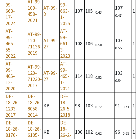
AT-99-
99-
99-
109-
AT-99-
107
663-
663-
107
105
1
0.43
458-
8
0.47
17-
1-
2021
2024
2025
AT-
AT-
AT-99-
99-
99-
120-
AT-99-
107
465-
661-
108
106
1
0.50
71136-
27
0.55
55-
3-
2019
2022
2023
AT-
AT-
AT-99-
99-
99-
120-
AT-99-
103
465-
465-
114
118
1
0.52
71230-
27
0.54
12-
1-
2017
2020
2021
DE-
DE-
DE-
18-26-
18-26-
18-
KB
98
103
91
1
0.72
0.73
1233-
8058-
26-5-
2017
2014
2018
DE-
DE-
DE-
18-26-
18-26-
18-
KB
100
102
96
1
0.62
0.65
8170-
6105-
26-2-