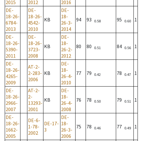
2015
2012
2016
DE-
DE-
DE-
18-26-
18-26-
18-
KB
94
93
95
1
0.58
0.60
6784-
4542-
26-3-
2013
2010
2014
DE-
DE-
DE-
18-26-
18-26-
18-
KB
80
80
84
1
0.51
0.56
5390-
3723-
26-2-
2011
2008
2012
DE-
DE-
AT-2-
18-26-
18-
2-283-
KB
77
79
78
1
0.42
0.47
4265-
26-4-
2006
2009
2010
DE-
AT-2-
DE-
18-26-
2-
18-
KB
76
78
79
1
0.50
0.51
2966-
13293-
26-4-
2007
2001
2008
DE-
DE-
DE-6-
18-26-
DE-17-
18-
1-78-
75
78
77
1
0.46
0.49
1662-
3
26-3-
2002
2005
2006