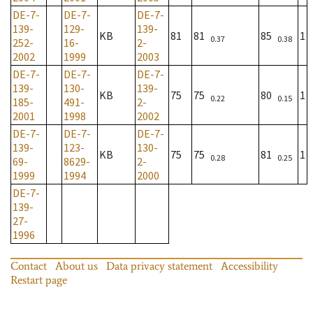
DE-7-
DE-7-
DE-7-
139-
129-
139-
KB
81
81
85
1
0.37
0.38
252-
16-
2-
2002
1999
2003
DE-7-
DE-7-
DE-7-
139-
130-
139-
KB
75
75
80
1
0.22
0.15
185-
491-
2-
2001
1998
2002
DE-7-
DE-7-
DE-7-
139-
123-
130-
KB
75
75
81
1
0.28
0.25
69-
8629-
2-
1999
1994
2000
DE-7-
139-
27-
1996
Contact
About us
Data privacy statement
Accessibility
Restart page