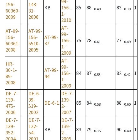
99-
156-
143-
KB
156-
85
88
83
1
0.49
0.39
60360-
31-
1-
2009
2006
2010
AT-
AT-99-
AT-99-
99-
156-
156-
AT-99-
156-
75
78
77
1
0.61
0.49
60361-
5510-
37
1-
2008
2005
2009
AT-
HR-
99-
30-1-
AT-99-
156-
84
87
82
1
0.53
0.42
89-
44
1-
2008
2009
DE-7-
DE-6-
DE-7-
139-
39-
139-
DE-6-1
85
84
88
1
0.58
0.60
475-
519-
2-
2006
2002
2007
DE-7-
DE-7-
DE-7-
139-
122-
139-
KB
83
79
90
1
0.35
0.40
352-
54-
2-
2004
2001
2005