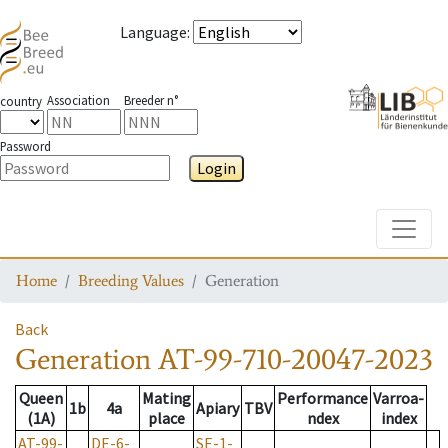
Language
:
Association
Breeder n°
country
Password
Login
Toggle
Home
Breeding Values
Generation
Back
Generation
AT-99-710-20047-2023
Queen
Mating
Performance
Varroa-
1b
4a
Apiary
TBV
(1A)
place
ndex
index
AT-99-
DE-6-
SE-1-