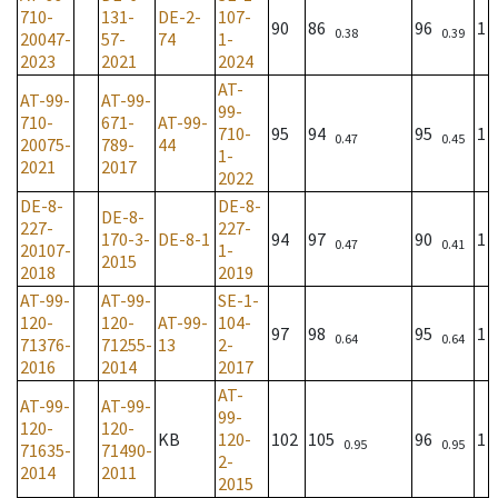
710-
131-
DE-2-
107-
90
86
96
1
0.38
0.39
20047-
57-
74
1-
2023
2021
2024
AT-
AT-99-
AT-99-
99-
710-
671-
AT-99-
710-
95
94
95
1
0.47
0.45
20075-
789-
44
1-
2021
2017
2022
DE-8-
DE-8-
DE-8-
227-
227-
170-3-
DE-8-1
94
97
90
1
0.47
0.41
20107-
1-
2015
2018
2019
AT-99-
AT-99-
SE-1-
120-
120-
AT-99-
104-
97
98
95
1
0.64
0.64
71376-
71255-
13
2-
2016
2014
2017
AT-
AT-99-
AT-99-
99-
120-
120-
KB
120-
102
105
96
1
0.95
0.95
71635-
71490-
2-
2014
2011
2015