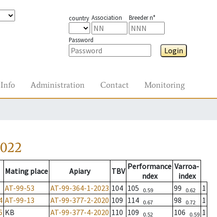
Association
Breeder n°
country
Password
Login
Info
Administration
Contact
Monitoring
2022
Performance
Varroa-
Mating place
Apiary
TBV
ndex
index
AT-99-53
AT-99-364-1-2023
104
105
99
1
0.59
0.62
4
AT-99-13
AT-99-377-2-2020
109
114
98
1
0.67
0.72
6
KB
AT-99-377-4-2020
110
109
106
1
0.52
0.59