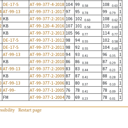
DE-17-5
AT-99-377-4-2018
104
99
108
1
0.58
0.63
4
AT-99-13
AT-99-377-1-2017
97
95
99
1
0.78
0.79
3
KB
AT-99-377-2-2016
106
102
108
1
0.60
0.62
2
KB
AT-99-120-4-2016
107
101
110
1
0.58
0.60
KB
AT-99-377-2-2013
105
96
114
1
0.77
0.77
DE-17-5
AT-99-377-1-2012
98
94
102
1
0.55
0.58
DE-17-5
AT-99-377-2-2011
98
92
104
1
0.55
0.60
AT-99-13
AT-99-377-2-2010
94
93
96
1
0.41
0.35
KB
AT-99-377-2-2010
86
86
87
1
0.38
0.29
4
AT-99-13
AT-99-377-2-2009
83
83
87
1
0.44
0.23
KB
AT-99-377-2-2009
87
87
88
1
0.41
0.28
0
AT-99-13
AT-99-377-1-2006
81
80
86
1
0.37
0.10
8
AT-99-
AT-99-377-1-2005
76
78
78
1
0.41
0.09
FM
AT-99-377-1-2004
70
69
78
1
0.23
0.01
ssibility
Restart page