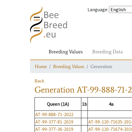
Language
:
Breeding Values
Breeding Data
Home
Breeding Values
Generation
Back
Generation
AT-99-888-71-
Queen (1A)
1b
4a
AT-99-888-71-2022
AT-99-377-81-2019
AT-99-120-71635-201
AT-99-377-36-2019
AT-99-120-71674-201