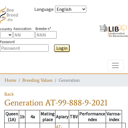
Language
:
Association
Breeder n°
country
Password
Login
Toggle
Home
Breeding Values
Generation
Back
Generation
AT-99-888-9-2021
Queen
Mating
Performance
Varroa-
1b
4a
Apiary
TBV
(1A)
place
ndex
index
AT-