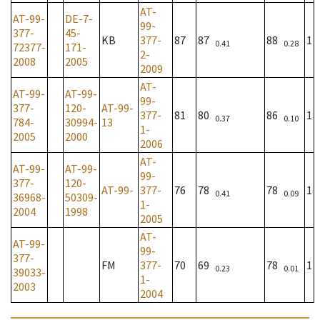
AT-
AT-99-
DE-7-
99-
377-
45-
KB
377-
87
87
88
1
0.41
0.28
72377-
171-
2-
2008
2005
2009
AT-
AT-99-
AT-99-
99-
377-
120-
AT-99-
377-
81
80
86
1
0.37
0.10
784-
30994-
13
1-
2005
2000
2006
AT-
AT-99-
AT-99-
99-
377-
120-
AT-99-
377-
76
78
78
1
0.41
0.09
36968-
50309-
1-
2004
1998
2005
AT-
AT-99-
99-
377-
FM
377-
70
69
78
1
0.23
0.01
39033-
1-
2003
2004