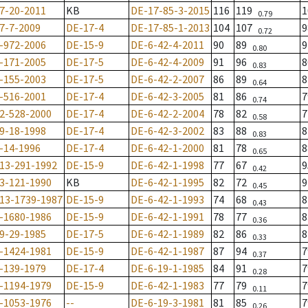
7-20-2011
KB
DE-17-85-3-2015
116
119
0.79
7-7-2009
DE-17-4
DE-17-85-1-2013
104
107
0.72
-972-2006
DE-15-9
DE-6-42-4-2011
90
89
0.80
-171-2005
DE-17-5
DE-6-42-4-2009
91
96
0.83
-155-2003
DE-17-5
DE-6-42-2-2007
86
89
0.64
-516-2001
DE-17-4
DE-6-42-3-2005
81
86
0.74
2-528-2000
DE-17-4
DE-6-42-2-2004
78
82
0.58
9-18-1998
DE-17-4
DE-6-42-3-2002
83
88
0.83
-14-1996
DE-17-4
DE-6-42-1-2000
81
78
0.65
13-291-1992
DE-15-9
DE-6-42-1-1998
77
67
0.42
3-121-1990
KB
DE-6-42-1-1995
82
72
0.45
13-1739-1987
DE-15-9
DE-6-42-1-1993
74
68
0.43
-1680-1986
DE-15-9
DE-6-42-1-1991
78
77
0.36
9-29-1985
DE-17-5
DE-6-42-1-1989
82
86
0.33
-1424-1981
DE-15-9
DE-6-42-1-1987
87
94
0.37
-139-1979
DE-17-4
DE-6-19-1-1985
84
91
0.28
-1194-1979
DE-15-9
DE-6-42-1-1983
77
79
0.11
-1053-1976
--
DE-6-19-3-1981
81
85
0.26