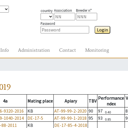
Association
Breeder n°
country
Password
Login
Info
Administration
Contact
Monitoring
019
Performance
V
4a
Mating place
Apiary
TBV
ndex
6-9320-2016
KB
AT-99-99-2-2020
90
97
0.40
9-1040-2014
DE-17-5
AT-99-99-1-2018
95
93
0.85
-88-2011
KB
DE-17-85-4-2018