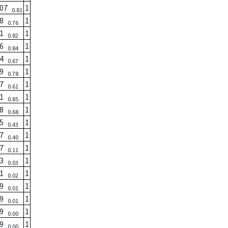
107
1
0.81
98
1
0.76
91
1
0.82
86
1
0.84
84
1
0.67
79
1
0.78
77
1
0.61
81
1
0.85
88
1
0.68
95
1
0.43
97
1
0.40
87
1
0.11
83
1
0.03
81
1
0.02
79
1
0.01
79
1
0.01
79
1
0.00
79
1
0.00