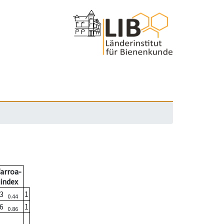
arroa-
index
83
1
0.44
96
1
0.86