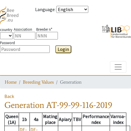
Language
:
Association
Breeder n°
country
Password
Login
Toggle
Home
Breeding Values
Generation
Back
Generation
AT-99-99-116-2019
Queen
Mating
Performance
Varroa-
1b
4a
Apiary
TBV
(1A)
place
ndex
index
DE-
DE-