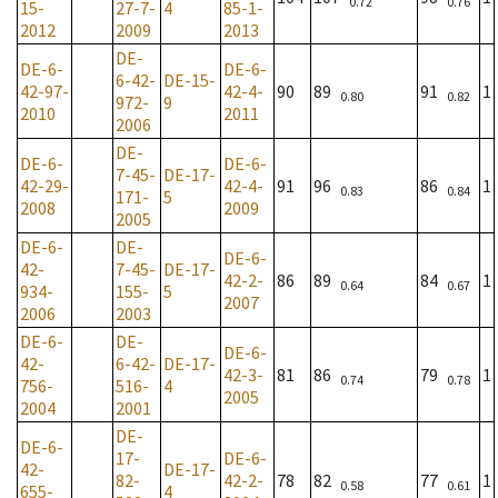
0.72
0.76
15-
27-7-
4
85-1-
2012
2009
2013
DE-
DE-6-
DE-6-
6-42-
DE-15-
42-97-
42-4-
90
89
91
1
0.80
0.82
972-
9
2010
2011
2006
DE-
DE-6-
DE-6-
7-45-
DE-17-
42-29-
42-4-
91
96
86
1
0.83
0.84
171-
5
2008
2009
2005
DE-6-
DE-
DE-6-
42-
7-45-
DE-17-
42-2-
86
89
84
1
0.64
0.67
934-
155-
5
2007
2006
2003
DE-6-
DE-
DE-6-
42-
6-42-
DE-17-
42-3-
81
86
79
1
0.74
0.78
756-
516-
4
2005
2004
2001
DE-
DE-6-
17-
DE-6-
42-
DE-17-
82-
42-2-
78
82
77
1
0.58
0.61
655-
4