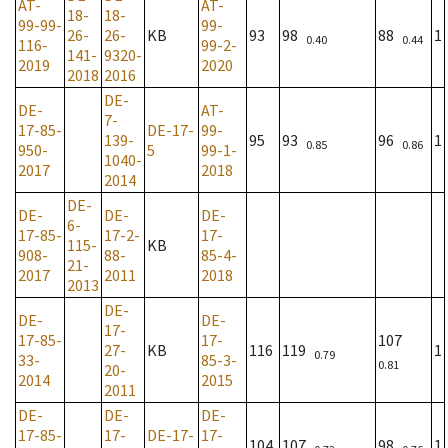
AT-
AT-
18-
18-
99-99-
99-
26-
26-
KB
93
98
88
1
0.40
0.44
116-
99-2-
141-
9320-
2019
2020
2018
2016
DE-
DE-
AT-
7-
17-85-
DE-17-
99-
139-
95
93
96
1
0.85
0.86
950-
5
99-1-
1040-
2017
2018
2014
DE-
DE-
DE-
DE-
6-
17-85-
17-2-
17-
115-
KB
908-
88-
85-4-
21-
2017
2011
2018
2013
DE-
DE-
DE-
17-
17-85-
17-
107
27-
KB
116
119
1
0.79
33-
85-3-
0.81
20-
2014
2015
2011
DE-
DE-
DE-
17-85-
17-
DE-17-
17-
104
107
98
1