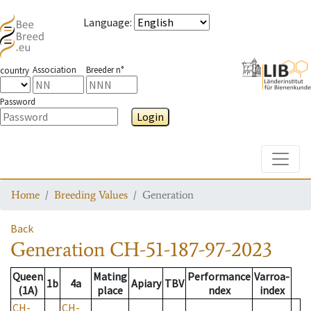
Language
:
Association
Breeder n°
country
Password
Login
Toggle
Home
Breeding Values
Generation
Back
Generation
CH-51-187-97-2023
Queen
Mating
Performance
Varroa-
1b
4a
Apiary
TBV
(1A)
place
ndex
index
CH-
CH-