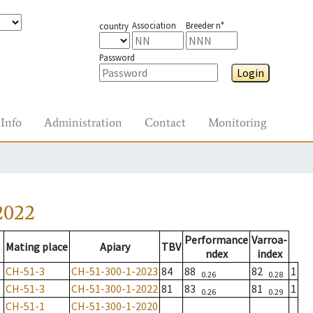
Association
Breeder n°
country
Password
Login
Info
Administration
Contact
Monitoring
2022
Performance
Varroa-
Mating place
Apiary
TBV
ndex
index
CH-51-3
CH-51-300-1-2023
84
88
82
1
0.26
0.28
CH-51-3
CH-51-300-1-2022
81
83
81
1
0.26
0.29
CH-51-1
CH-51-300-1-2020