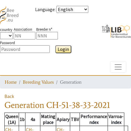
Language
:
Association
Breeder n°
country
Password
Login
Toggle
Home
Breeding Values
Generation
Back
Generation
CH-51-38-33-2021
Queen
Mating
Performance
Varroa-
1b
4a
Apiary
TBV
(1A)
place
ndex
index
CH-
CH-
CH-