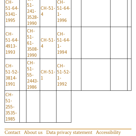
CH-
CH-
51-
51-64-
CH-51-
51-64-
241-
5341-
4
1-
3528-
1995
1996
1990
CH-
CH-
CH-
51-
51-64-
CH-51-
51-64-
61-
4913-
4
1-
3508-
1993
1994
1990
CH-
CH-
CH-
51-
51-52-
CH-51-
51-52-
55-
3814-
1
1-
2443-
1991
1992
1986
CH-
51-
255-
3535-
1985
Contact
About us
Data privacy statement
Accessibility