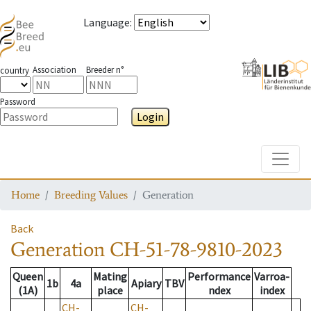
Language
:
Association
Breeder n°
country
Password
Login
Toggle
Home
Breeding Values
Generation
Back
Generation
CH-51-78-9810-2023
Queen
Mating
Performance
Varroa-
1b
4a
Apiary
TBV
(1A)
place
ndex
index
CH-
CH-