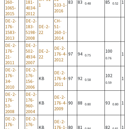
260-
181-
83
83
85
1
0.48
0.52
1
533-1-
1065-
4034-
2016
2015
2012
DE-2-
DE-2-
CH-
176-
183-
DE-2-
51-
1583-
5198-
22
260-1-
2013
2008
2014
DE-2-
DE-2-
DE-2-
176-
502-
DE-2-
100
176-4-
97
94
1
0.75
21-
4934-
22
0.76
2012
2011
2007
DE-2-
DE-2-
DE-2-
176-
176-
102
KB
176-4-
97
92
1
0.58
34-
156-
0.59
2011
2010
2006
DE-2-
DE-2-
DE-2-
176-
176-
KB
176-4-
90
88
93
1
0.80
0.80
53-
960-
2009
2008
2004
DE-2-
DE-2-
DE-2-
176-
176-
KB
176-1-
80
81
82
1
0.84
0.81