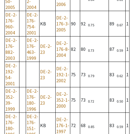
50-
2-
2006
2005
2004
DE-2-
DE-2-
DE-2-
176-
176-
KB
176-3-
90
92
89
1
0.75
0.67
960-
754-
2005
2004
2001
DE-2-
DE-2-
DE-2-
176-
176-
DE-2-
176-8-
82
80
87
1
0.73
0.59
882-
463-
23
2004
2003
1999
DE-2-
DE-2-
192-
DE-2-
192-1-
75
73
83
1
0.79
0.62
54-
23
2002
2001
DE-2-
DE-2-
DE-2-
352-
176-
DE-2-
352-1-
75
73
83
1
0.72
0.50
39-
180-
23
2000
1999
1996
DE-2-
DE-2-
DE-2-
176-
176-
KB
176-1-
72
68
83
1
0.85
0.59
180-
151-
1997