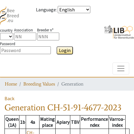
Language
:
Association
Breeder n°
country
Password
Login
Toggle
Home
Breeding Values
Generation
Back
Generation
CH-51-91-4677-2023
Queen
Mating
Performance
Varroa-
1b
4a
Apiary
TBV
(1A)
place
ndex
index
CH-