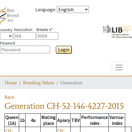
Language
:
Association
Breeder n°
country
Password
Login
Toggle
Home
Breeding Values
Generation
Back
Generation
CH-52-146-4227-2015
Queen
Mating
Performance
Varroa-
1b
4a
Apiary
TBV
(1A)
place
ndex
index
CH-
CH-