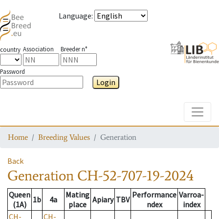
Language
:
Association
Breeder n°
country
Password
Login
Toggle
Home
Breeding Values
Generation
Back
Generation
CH-52-707-19-2024
Queen
Mating
Performance
Varroa-
1b
4a
Apiary
TBV
(1A)
place
ndex
index
CH-
CH-