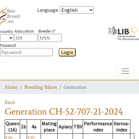
Language
:
Association
Breeder n°
country
Password
Login
Toggle
Home
Breeding Values
Generation
Back
Generation
CH-52-707-21-2024
Queen
Mating
Performance
Varroa-
1b
4a
Apiary
TBV
(1A)
place
ndex
index
CH-
CH-