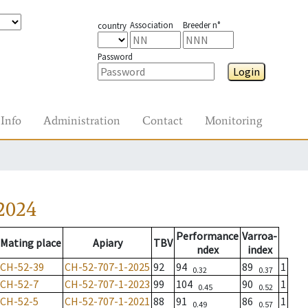
Association
Breeder n°
country
Password
Login
Info
Administration
Contact
Monitoring
2024
Performance
Varroa-
Mating place
Apiary
TBV
ndex
index
CH-52-39
CH-52-707-1-2025
92
94
89
1
0.32
0.37
CH-52-7
CH-52-707-1-2023
99
104
90
1
0.45
0.52
CH-52-5
CH-52-707-1-2021
88
91
86
1
0.49
0.57