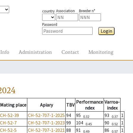
Association
Breeder n°
country
Password
Login
Info
Administration
Contact
Monitoring
2024
Performance
Varroa-
Mating place
Apiary
TBV
ndex
index
CH-52-39
CH-52-707-1-2025
94
95
93
1
0.32
0.37
CH-52-7
CH-52-707-1-2023
99
104
90
1
0.45
0.52
CH-52-5
CH-52-707-1-2021
88
91
86
1
0.49
0.57