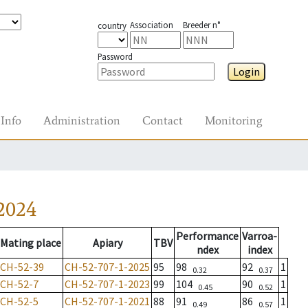
Association
Breeder n°
country
Password
Login
Info
Administration
Contact
Monitoring
2024
Performance
Varroa-
Mating place
Apiary
TBV
ndex
index
CH-52-39
CH-52-707-1-2025
95
98
92
1
0.32
0.37
CH-52-7
CH-52-707-1-2023
99
104
90
1
0.45
0.52
CH-52-5
CH-52-707-1-2021
88
91
86
1
0.49
0.57