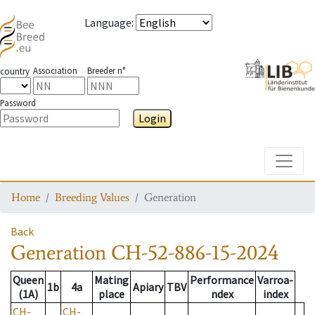
Language
:
Association
Breeder n°
country
Password
Login
Toggle
Home
Breeding Values
Generation
Back
Generation
CH-52-886-15-2024
Queen
Mating
Performance
Varroa-
1b
4a
Apiary
TBV
(1A)
place
ndex
index
CH-
CH-