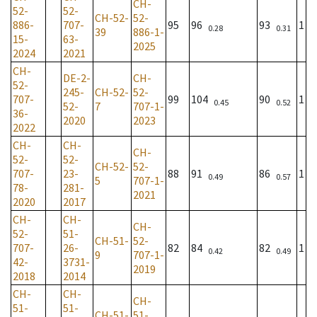
CH-
52-
52-
CH-52-
52-
886-
707-
95
96
93
1
0.28
0.31
39
886-1-
15-
63-
2025
2024
2021
CH-
DE-2-
CH-
52-
245-
CH-52-
52-
707-
99
104
90
1
0.45
0.52
52-
7
707-1-
36-
2020
2023
2022
CH-
CH-
CH-
52-
52-
CH-52-
52-
707-
23-
88
91
86
1
0.49
0.57
5
707-1-
78-
281-
2021
2020
2017
CH-
CH-
CH-
52-
51-
CH-51-
52-
707-
26-
82
84
82
1
0.42
0.49
9
707-1-
42-
3731-
2019
2018
2014
CH-
CH-
CH-
51-
51-
CH-51-
51-