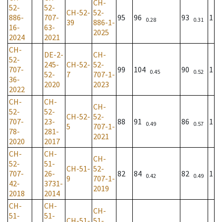
CH-
52-
52-
CH-52-
52-
886-
707-
95
96
93
1
0.28
0.31
39
886-1-
16-
63-
2025
2024
2021
CH-
DE-2-
CH-
52-
245-
CH-52-
52-
707-
99
104
90
1
0.45
0.52
52-
7
707-1-
36-
2020
2023
2022
CH-
CH-
CH-
52-
52-
CH-52-
52-
707-
23-
88
91
86
1
0.49
0.57
5
707-1-
78-
281-
2021
2020
2017
CH-
CH-
CH-
52-
51-
CH-51-
52-
707-
26-
82
84
82
1
0.42
0.49
9
707-1-
42-
3731-
2019
2018
2014
CH-
CH-
CH-
51-
51-
CH-51-
51-