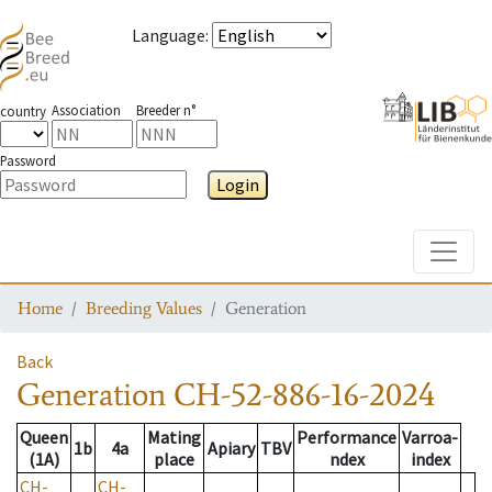
Language
:
Association
Breeder n°
country
Password
Login
Toggle
Home
Breeding Values
Generation
Back
Generation
CH-52-886-16-2024
Queen
Mating
Performance
Varroa-
1b
4a
Apiary
TBV
(1A)
place
ndex
index
CH-
CH-