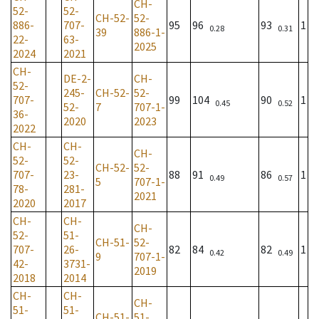
CH-
52-
52-
CH-52-
52-
886-
707-
95
96
93
1
0.28
0.31
39
886-1-
22-
63-
2025
2024
2021
CH-
DE-2-
CH-
52-
245-
CH-52-
52-
707-
99
104
90
1
0.45
0.52
52-
7
707-1-
36-
2020
2023
2022
CH-
CH-
CH-
52-
52-
CH-52-
52-
707-
23-
88
91
86
1
0.49
0.57
5
707-1-
78-
281-
2021
2020
2017
CH-
CH-
CH-
52-
51-
CH-51-
52-
707-
26-
82
84
82
1
0.42
0.49
9
707-1-
42-
3731-
2019
2018
2014
CH-
CH-
CH-
51-
51-
CH-51-
51-