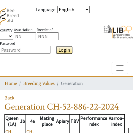
Language
:
Association
Breeder n°
country
Password
Login
Toggle
Home
Breeding Values
Generation
Back
Generation
CH-52-886-22-2024
Queen
Mating
Performance
Varroa-
1b
4a
Apiary
TBV
(1A)
place
ndex
index
CH-
CH-