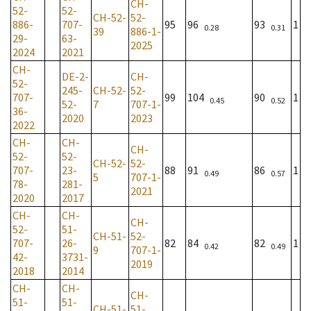
CH-
52-
52-
CH-52-
52-
886-
707-
95
96
93
1
0.28
0.31
39
886-1-
29-
63-
2025
2024
2021
CH-
DE-2-
CH-
52-
245-
CH-52-
52-
707-
99
104
90
1
0.45
0.52
52-
7
707-1-
36-
2020
2023
2022
CH-
CH-
CH-
52-
52-
CH-52-
52-
707-
23-
88
91
86
1
0.49
0.57
5
707-1-
78-
281-
2021
2020
2017
CH-
CH-
CH-
52-
51-
CH-51-
52-
707-
26-
82
84
82
1
0.42
0.49
9
707-1-
42-
3731-
2019
2018
2014
CH-
CH-
CH-
51-
51-
CH-51-
51-