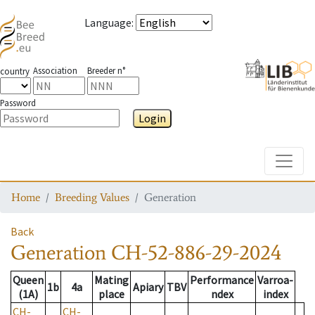
Language
:
Association
Breeder n°
country
Password
Login
Toggle
Home
Breeding Values
Generation
Back
Generation
CH-52-886-29-2024
Queen
Mating
Performance
Varroa-
1b
4a
Apiary
TBV
(1A)
place
ndex
index
CH-
CH-