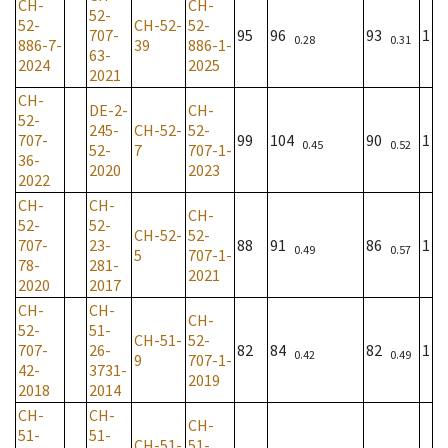
CH-
CH-
52-
52-
CH-52-
52-
707-
95
96
93
1
0.28
0.31
886-7-
39
886-1-
63-
2024
2025
2021
CH-
DE-2-
CH-
52-
245-
CH-52-
52-
707-
99
104
90
1
0.45
0.52
52-
7
707-1-
36-
2020
2023
2022
CH-
CH-
CH-
52-
52-
CH-52-
52-
707-
23-
88
91
86
1
0.49
0.57
5
707-1-
78-
281-
2021
2020
2017
CH-
CH-
CH-
52-
51-
CH-51-
52-
707-
26-
82
84
82
1
0.42
0.49
9
707-1-
42-
3731-
2019
2018
2014
CH-
CH-
CH-
51-
51-
CH-51-
51-