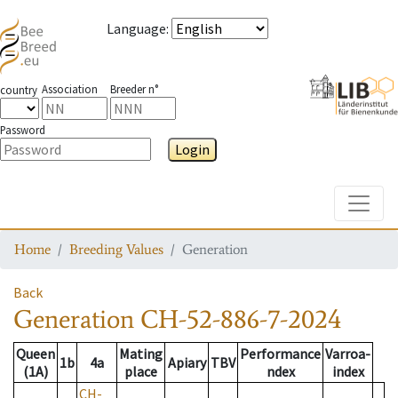
Language
:
Association
Breeder n°
country
Password
Login
Toggle
Home
Breeding Values
Generation
Back
Generation
CH-52-886-7-2024
Queen
Mating
Performance
Varroa-
1b
4a
Apiary
TBV
(1A)
place
ndex
index
CH-