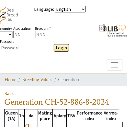
Language
:
Association
Breeder n°
country
Password
Login
Toggle
Home
Breeding Values
Generation
Back
Generation
CH-52-886-8-2024
Queen
Mating
Performance
Varroa-
1b
4a
Apiary
TBV
(1A)
place
ndex
index
CH-