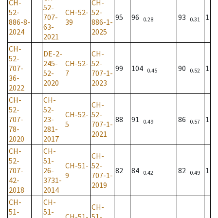
CH-
CH-
52-
52-
CH-52-
52-
707-
95
96
93
1
0.28
0.31
886-8-
39
886-1-
63-
2024
2025
2021
CH-
DE-2-
CH-
52-
245-
CH-52-
52-
707-
99
104
90
1
0.45
0.52
52-
7
707-1-
36-
2020
2023
2022
CH-
CH-
CH-
52-
52-
CH-52-
52-
707-
23-
88
91
86
1
0.49
0.57
5
707-1-
78-
281-
2021
2020
2017
CH-
CH-
CH-
52-
51-
CH-51-
52-
707-
26-
82
84
82
1
0.42
0.49
9
707-1-
42-
3731-
2019
2018
2014
CH-
CH-
CH-
51-
51-
CH-51-
51-