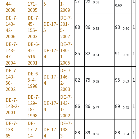
97
95
1
0.53
44-
171-
5
1-
0.60
2008
2005
2009
DE-7-
DE-7-
DE-7-
143-
45-
DE-17-
301-
88
86
93
1
0.53
0.60
42-
155-
5
5-
2006
2003
2007
DE-7-
DE-6-
DE-7-
143-
42-
DE-17-
140-
85
82
91
1
0.61
0.66
47-
516-
4
1-
2004
2001
2005
DE-7-
DE-7-
DE-6-
143-
DE-17-
146-
5-4-
82
75
95
1
0.62
0.63
50-
4
2-
1998
2002
2003
DE-7-
DE-7-
DE-7-
129-
DE-17-
143-
143-2-
86
86
89
1
0.47
0.43
18-
4
1-
2001
1998
2002
DE-7-
DE-
DE-7-
138-
17-2-
DE-17-
138-
88
89
88
1
0.52
0.54
65-
14-
4
3-