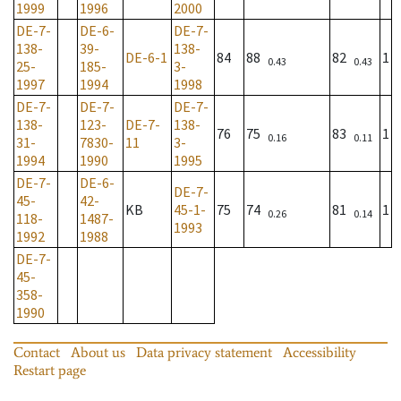
1999
1996
2000
DE-7-
DE-6-
DE-7-
138-
39-
138-
DE-6-1
84
88
82
1
0.43
0.43
25-
185-
3-
1997
1994
1998
DE-7-
DE-7-
DE-7-
138-
123-
DE-7-
138-
76
75
83
1
0.16
0.11
31-
7830-
11
3-
1994
1990
1995
DE-7-
DE-6-
DE-7-
45-
42-
KB
45-1-
75
74
81
1
0.26
0.14
118-
1487-
1993
1992
1988
DE-7-
45-
358-
1990
Contact
About us
Data privacy statement
Accessibility
Restart page