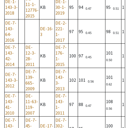
DE-1-
DE-1-
11-1-
143-3-
KB
30-1-
95
94
95
1
0.47
0.51
12776-
2018
2019
2015
DE-7-
DE-2-
143-
DE-16-
221-
97
95
98
1
0.45
0.51
64-
3
1-
2016
2017
DE-7-
DE-
DE-7-
143-
12-3-
176-
101
KB
100
97
1
0.45
42-
28-
1-
0.50
2014
2011
2015
DE-7-
DE-7-
DE-7-
139-
143-
101
143-3-
KB
102
101
1
0.56
665-
3-
0.62
2012
2009
2013
DE-7-
DE-
DE-7-
143-
11-63-
143-
108
KB
97
88
1
0.47
41-
119-
1-
0.56
2010
2007
2011
DE-7-
DE-7-
DE-7-
143-
45-
DE-17-
302-
100