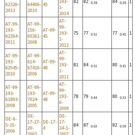
193-
82
82
84
1
0.38
0.38
62326-
64406-
45
1-
2013
2010
2014
AT-
AT-99-
AT-99-
99-
193-
156-
AT-99-
193-
75
77
77
1
0.51
0.45
62264-
60361-
45
1-
2011
2008
2012
AT-
AT-99-
AT-99-
99-
193-
614-
AT-99-
193-
81
84
80
1
0.51
0.41
62545-
67416-
48
1-
2010
2006
2011
AT-
AT-99-
AT-99-
99-
193-
193-
AT-99-
193-
78
79
80
1
0.44
0.33
61893-
7024-
48
6-
2008
2005
2009
DE-
DE-
DE-6-
17-27-
DE-17-
17-
5-15-
84
87
82
1
0.63
0.59
20-
4
24-1-
2006
2003
2007