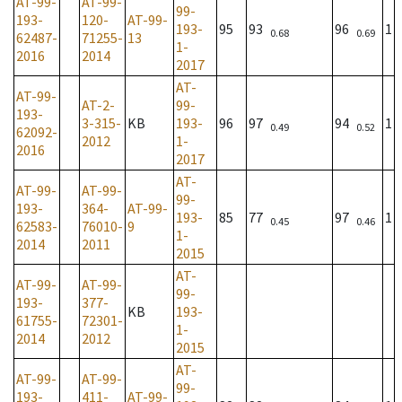
AT-99-
AT-99-
99-
193-
120-
AT-99-
193-
95
93
96
1
0.68
0.69
62487-
71255-
13
1-
2016
2014
2017
AT-
AT-99-
AT-2-
99-
193-
3-315-
KB
193-
96
97
94
1
0.49
0.52
62092-
2012
1-
2016
2017
AT-
AT-99-
AT-99-
99-
193-
364-
AT-99-
193-
85
77
97
1
0.45
0.46
62583-
76010-
9
1-
2014
2011
2015
AT-
AT-99-
AT-99-
99-
193-
377-
KB
193-
61755-
72301-
1-
2014
2012
2015
AT-
AT-99-
AT-99-
99-
193-
411-
AT-99-