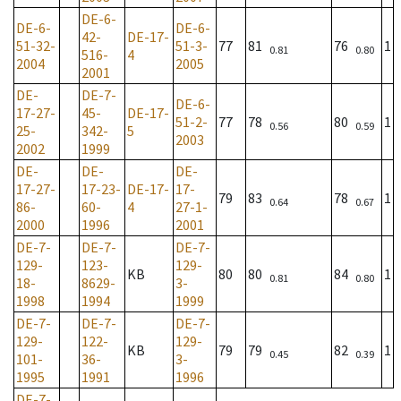
DE-6-
DE-6-
DE-6-
42-
DE-17-
51-32-
51-3-
77
81
76
1
0.81
0.80
516-
4
2004
2005
2001
DE-
DE-7-
DE-6-
17-27-
45-
DE-17-
51-2-
77
78
80
1
0.56
0.59
25-
342-
5
2003
2002
1999
DE-
DE-
DE-
17-27-
17-23-
DE-17-
17-
79
83
78
1
0.64
0.67
86-
60-
4
27-1-
2000
1996
2001
DE-7-
DE-7-
DE-7-
129-
123-
129-
KB
80
80
84
1
0.81
0.80
18-
8629-
3-
1998
1994
1999
DE-7-
DE-7-
DE-7-
129-
122-
129-
KB
79
79
82
1
0.45
0.39
101-
36-
3-
1995
1991
1996
DE-7-