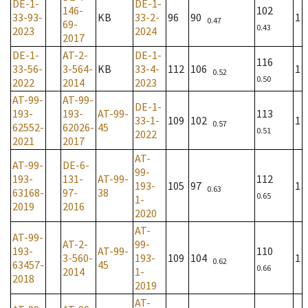
DE-1-
DE-1-
146-
102
33-93-
KB
33-2-
96
90
1
0.47
69-
0.43
2023
2024
2017
DE-1-
AT-2-
DE-1-
116
33-56-
3-564-
KB
33-4-
112
106
1
0.52
0.50
2022
2014
2023
AT-99-
AT-99-
DE-1-
193-
193-
AT-99-
113
33-1-
109
102
1
0.57
62552-
62026-
45
0.51
2022
2021
2017
AT-
AT-99-
DE-6-
99-
193-
131-
AT-99-
112
193-
105
97
1
0.63
63168-
97-
38
0.65
1-
2019
2016
2020
AT-
AT-99-
AT-2-
99-
193-
AT-99-
110
3-560-
193-
109
104
1
0.62
63457-
45
0.66
2014
1-
2018
2019
AT-