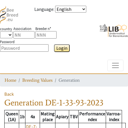
Language
:
Association
Breeder n°
country
Password
Login
Toggle
Home
Breeding Values
Generation
Back
Generation
DE-1-33-93-2023
Queen
Mating
Performance
Varroa-
1b
4a
Apiary
TBV
(1A)
place
ndex
index
DE-7-