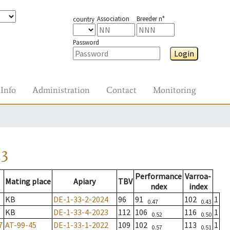
Association
Breeder n°
country
Password
Login
Info
Administration
Contact
Monitoring
23
Performance
Varroa-
Mating place
Apiary
TBV
ndex
index
KB
DE-1-33-2-2024
96
91
102
1
0.47
0.43
KB
DE-1-33-4-2023
112
106
116
1
0.52
0.50
7
AT-99-45
DE-1-33-1-2022
109
102
113
1
0.57
0.51