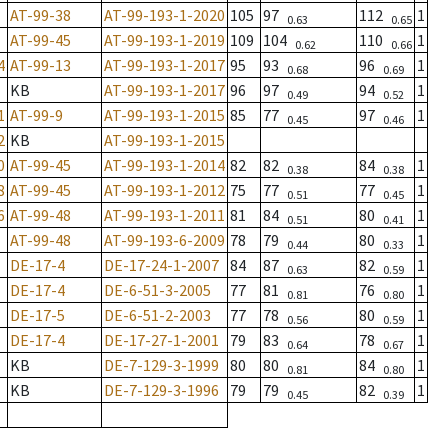
AT-99-38
AT-99-193-1-2020
105
97
112
1
0.63
0.65
AT-99-45
AT-99-193-1-2019
109
104
110
1
0.62
0.66
4
AT-99-13
AT-99-193-1-2017
95
93
96
1
0.68
0.69
KB
AT-99-193-1-2017
96
97
94
1
0.49
0.52
1
AT-99-9
AT-99-193-1-2015
85
77
97
1
0.45
0.46
2
KB
AT-99-193-1-2015
0
AT-99-45
AT-99-193-1-2014
82
82
84
1
0.38
0.38
8
AT-99-45
AT-99-193-1-2012
75
77
77
1
0.51
0.45
6
AT-99-48
AT-99-193-1-2011
81
84
80
1
0.51
0.41
AT-99-48
AT-99-193-6-2009
78
79
80
1
0.44
0.33
DE-17-4
DE-17-24-1-2007
84
87
82
1
0.63
0.59
DE-17-4
DE-6-51-3-2005
77
81
76
1
0.81
0.80
DE-17-5
DE-6-51-2-2003
77
78
80
1
0.56
0.59
DE-17-4
DE-17-27-1-2001
79
83
78
1
0.64
0.67
KB
DE-7-129-3-1999
80
80
84
1
0.81
0.80
KB
DE-7-129-3-1996
79
79
82
1
0.45
0.39