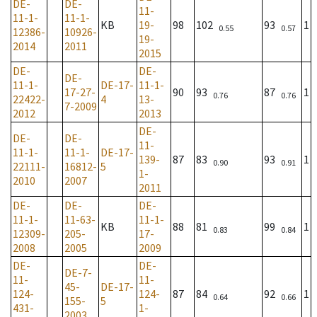
DE-
DE-
11-
11-1-
11-1-
KB
19-
98
102
93
1
0.55
0.57
12386-
10926-
19-
2014
2011
2015
DE-
DE-
DE-
11-1-
DE-17-
11-1-
17-27-
90
93
87
1
0.76
0.76
22422-
4
13-
7-2009
2012
2013
DE-
DE-
DE-
11-
11-1-
11-1-
DE-17-
139-
87
83
93
1
0.90
0.91
22111-
16812-
5
1-
2010
2007
2011
DE-
DE-
DE-
11-1-
11-63-
11-1-
KB
88
81
99
1
0.83
0.84
12309-
205-
17-
2008
2005
2009
DE-
DE-
DE-7-
11-
11-
45-
DE-17-
124-
124-
87
84
92
1
0.64
0.66
155-
5
431-
1-
2003