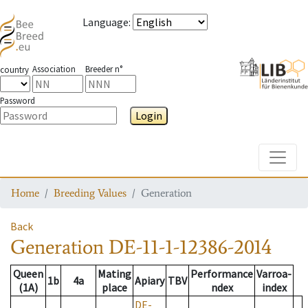
Language
:
Association
Breeder n°
country
Password
Login
Toggle
Home
Breeding Values
Generation
Back
Generation
DE-11-1-12386-2014
Queen
Mating
Performance
Varroa-
1b
4a
Apiary
TBV
(1A)
place
ndex
index
DE-