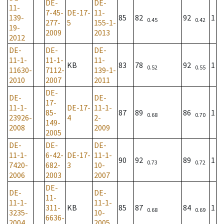
DE-
DE-
11-
7-45-
DE-17-
11-
139-
85
82
92
1
0.45
0.42
277-
5
155-1-
19-
2009
2013
2012
DE-
DE-
DE-
11-1-
11-1-
11-
KB
83
78
92
1
0.52
0.55
11630-
7112-
139-1-
2010
2007
2011
DE-
DE-
DE-
17-
11-1-
DE-17-
11-1-
85-
87
89
86
1
0.68
0.70
23926-
4
2-
149-
2008
2009
2005
DE-
DE-
DE-
11-1-
6-42-
DE-17-
11-1-
90
92
89
1
0.73
0.72
7420-
682-
3
10-
2006
2003
2007
DE-
DE-
DE-
11-
11-1-
11-1-
311-
KB
85
87
84
1
0.68
0.69
3235-
10-
6636-
2004
2005