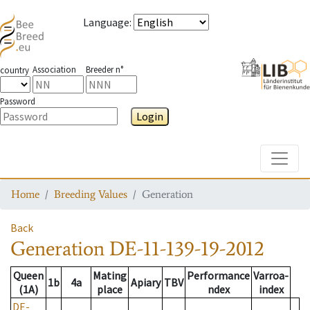
Language
:
Association
Breeder n°
country
Password
Login
Toggle
Home
Breeding Values
Generation
Back
Generation
DE-11-139-19-2012
Queen
Mating
Performance
Varroa-
1b
4a
Apiary
TBV
(1A)
place
ndex
index
DE-