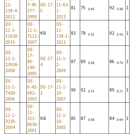
11-
7-45-
DE-17-
11-63-
81
75
92
1
0.45
0.48
139-4-
277-
5
1-
2012
2009
2013
DE-
DE-
DE-
11-1-
11-1-
11-
KB
83
78
92
1
0.52
0.55
11630-
7112-
139-1-
2010
2007
2011
DE-
DE-
DE-
17-
11-1-
DE-17-
11-1-
85-
87
89
86
1
0.68
0.70
23926-
4
2-
149-
2008
2009
2005
DE-
DE-
DE-
11-1-
6-42-
DE-17-
11-1-
90
92
89
1
0.73
0.72
7420-
682-
3
10-
2006
2003
2007
DE-
DE-
DE-
11-
11-1-
11-1-
311-
KB
85
87
84
1
0.68
0.69
3235-
10-
6636-
2004
2005
2001