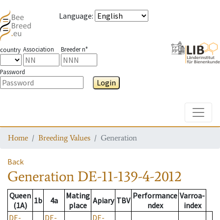
Language
:
Association
Breeder n°
country
Password
Login
Toggle
Home
Breeding Values
Generation
Back
Generation
DE-11-139-4-2012
Queen
Mating
Performance
Varroa-
1b
4a
Apiary
TBV
(1A)
place
ndex
index
DE-
DE-
DE-