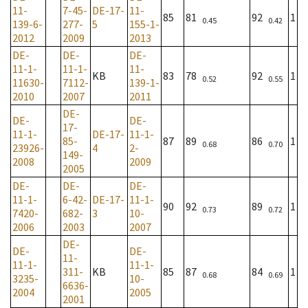
11-
7-45-
DE-17-
11-
85
81
92
1
0.45
0.42
139-6-
277-
5
155-1-
2012
2009
2013
DE-
DE-
DE-
11-1-
11-1-
11-
KB
83
78
92
1
0.52
0.55
11630-
7112-
139-1-
2010
2007
2011
DE-
DE-
DE-
17-
11-1-
DE-17-
11-1-
85-
87
89
86
1
0.68
0.70
23926-
4
2-
149-
2008
2009
2005
DE-
DE-
DE-
11-1-
6-42-
DE-17-
11-1-
90
92
89
1
0.73
0.72
7420-
682-
3
10-
2006
2003
2007
DE-
DE-
DE-
11-
11-1-
11-1-
311-
KB
85
87
84
1
0.68
0.69
3235-
10-
6636-
2004
2005
2001