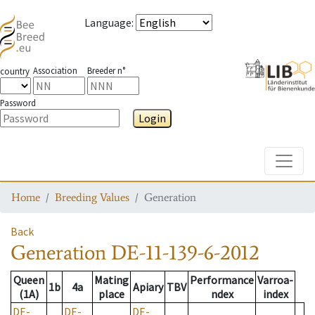
Language
:
Association
Breeder n°
country
Password
Login
Toggle
Home
Breeding Values
Generation
Back
Generation
DE-11-139-6-2012
Queen
Mating
Performance
Varroa-
1b
4a
Apiary
TBV
(1A)
place
ndex
index
DE-
DE-
DE-